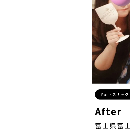
Bar・スナック・
After
富山県富山